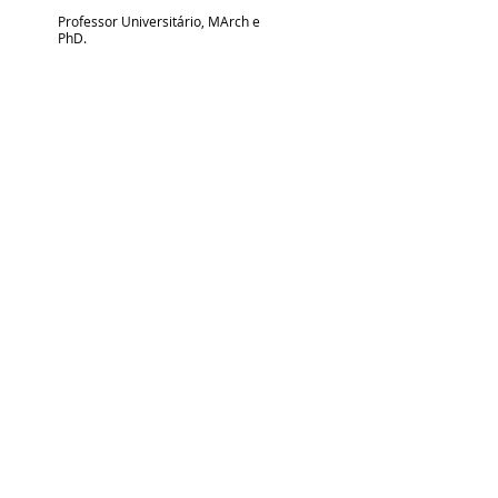
Professor Universitário, MArch e
PhD.
Contato
Rio de Janeiro, RJ,
22040081
LinkedIn
Instagram
YouTube